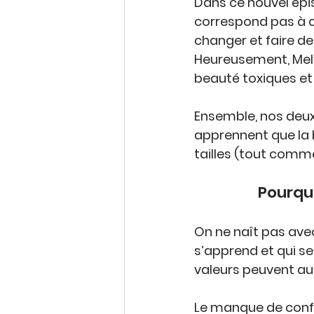
Dans ce nouvel épi
correspond pas à ce
changer et faire de
Heureusement, 
Me
beauté toxiques et 
Ensemble, nos deux
apprennent que la 
tailles
 (tout comme
Pourquo
On ne naît pas avec
s’apprend
 et qui se
valeurs peuvent aus
Le manque de confi