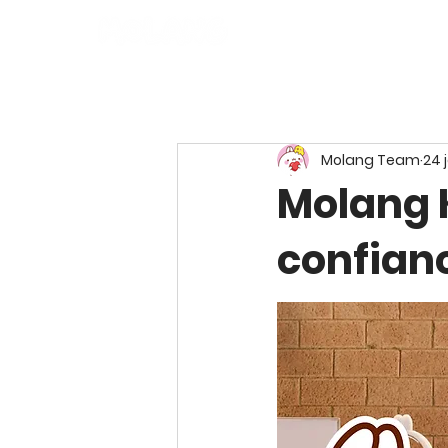
Molang Team
24 
Molang K
confianc