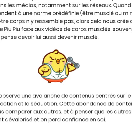
ans les médias, notamment sur les réseaux. Quand l
ndent à une 
norme prédéfinie
 (être musclé ou mi
tre corps n’y ressemble pas, alors cela nous crée 
e 
Piu Piu
 face aux vidéos de corps musclés, souvent
t pense devoir lui aussi devenir musclé.
 observe une avalanche de contenus centrés sur le 
ection 
et la 
séduction
. Cette abondance de conte
s 
comparer aux autres
, et à penser que les autres
t dévalorisé et on 
perd confiance en soi
.