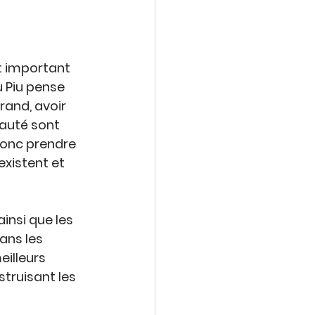
st important 
u Piu 
pense 
grand, avoir 
auté sont 
 donc prendre 
existent
 et 
insi que les 
ans les 
eilleurs 
truisant les 