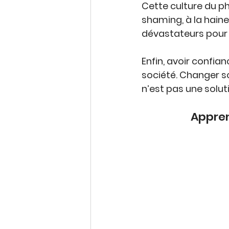
Cette culture du ph
shaming
, à la 
haine
dévastateurs pour l
Enfin, avoir confian
société. Changer s
n’est pas une solut
Appren