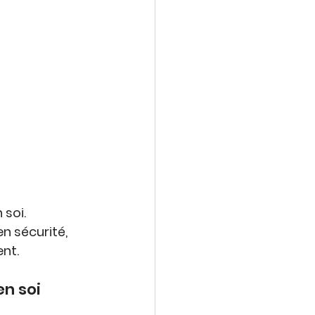
 soi
. 
en sécurité
, 
ent
.
en soi