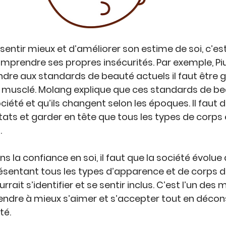
 sentir mieux
 et d’améliorer son 
estime de soi
, c’e
omprendre
 ses propres 
insécurités
. Par exemple, 
Pi
dre aux 
standards de beauté actuels
 il faut être 
 musclé. 
Molang 
explique que ces standards de be
ociété
 et qu’ils changent selon 
les époques
. Il faut
ktats et garder en tête que 
tous les types de corps 
t
.
 la confiance en soi, il faut que la société évolue a
ésentant tous les types d’apparence et de corps d
rrait 
s’identifier 
et 
se sentir inclus
. C’est l’un des m
dre à mieux s’aimer et s’accepter tout en décons
té.