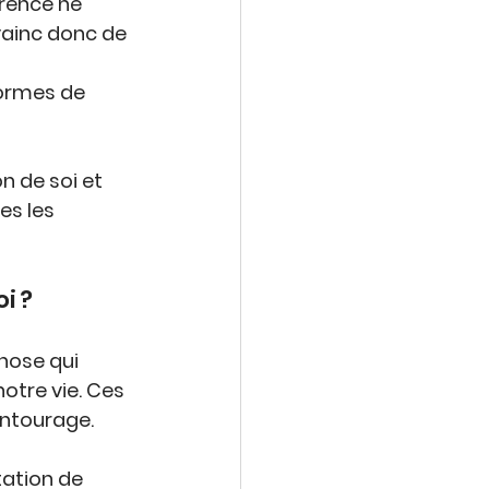
arence ne 
vainc donc de 
normes de 
on de soi
 et 
es les 
i ?
hose qui 
otre vie. Ces 
entourage.
ation de 