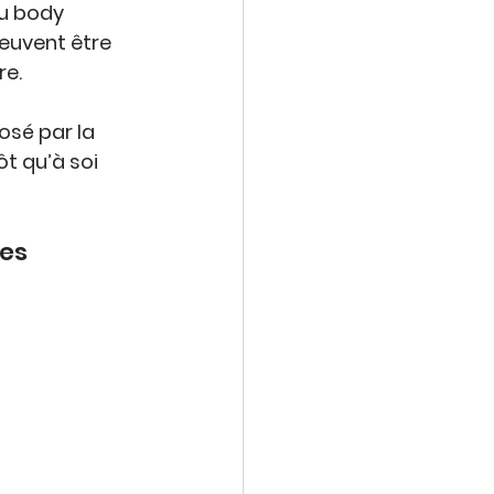
u 
body 
euvent être 
re
.
osé par la 
t qu’à soi 
res