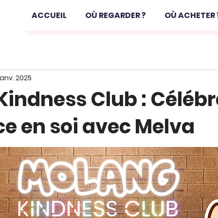
ACCUEIL
OÙ REGARDER ?
OÙ ACHETER 
janv. 2025
indness Club : Célébre
e en soi avec Melva