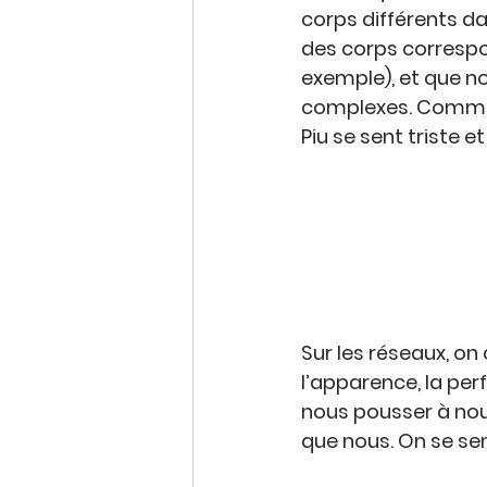
corps différents
 d
des corps correspo
exemple), et que no
complexes
. Comm
Piu se sent triste e
Sur les réseaux, on
l’apparence
, la 
perf
nous pousser à nou
que nous. On se sen