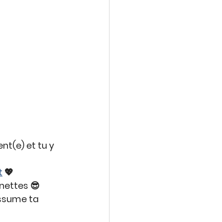
nt(e) et tu y 
t
 💖
unettes 😎
assume ta 