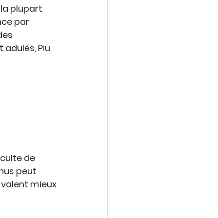
a plupart 
nce par 
des 
 adulés, Piu 
culte de 
nus peut 
 valent mieux 