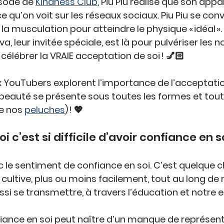
sode de 
Kindness Club
, Piu Piu réalise que son app
 qu’on voit sur les réseaux sociaux. Piu Piu se con
 la musculation pour atteindre le 
physique « idéal »
. 
lva
, leur invitée spéciale, est là pour pulvériser les 
célébrer la 
VRAIE 
acceptation de soi ! 💅🏻
 YouTubers explorent l’importance de 
l’acceptati
beauté se présente sous 
toutes les formes et tout
 nos 
peluches
) ! 💖
i c’est si difficile d’avoir confiance en so
 le sentiment de confiance en soi. C’est quelque c
 
cultive
, plus ou moins facilement, tout au long de n
si se transmettre, à travers l’éducation et notre 
ance en soi peut naître d’un 
manque de représent