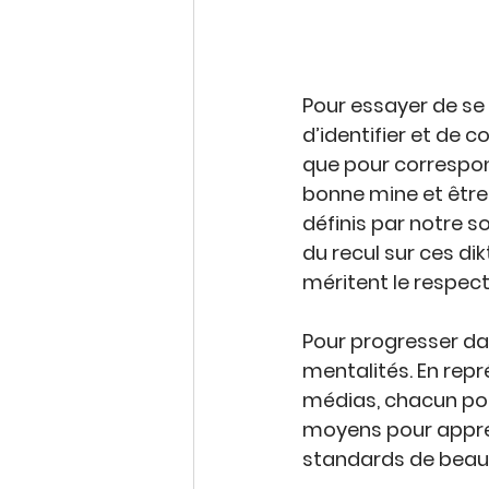
Pour essayer de 
se
d’identifier et de 
c
que pour correspon
bonne mine et être
définis par 
notre s
du recul sur ces di
méritent le respec
Pour progresser dans
mentalités. En repr
médias, chacun pou
moyens pour appren
standards de beau