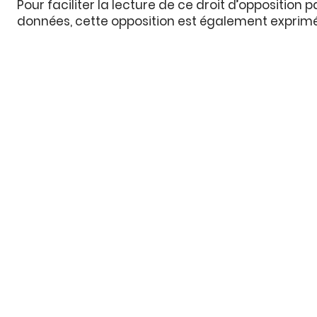
Pour faciliter la lecture de ce droit d’opposition
données, cette opposition est également exprimée
MENU PRINCIPAL
ACCUEIL
ACHETER EN LIGNE
BOUTIQUES AMIES
NOTRE HISTOIRE
FONDS D'ÉCRAN
NOUVEAUTÉS